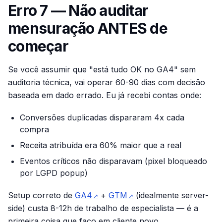
Erro 7 — Não auditar
mensuração ANTES de
começar
Se você assumir que "está tudo OK no GA4" sem
auditoria técnica, vai operar 60-90 dias com decisão
baseada em dado errado. Eu já recebi contas onde:
Conversões duplicadas dispararam 4x cada
compra
Receita atribuída era 60% maior que a real
Eventos críticos não disparavam (pixel bloqueado
por LGPD popup)
Setup correto de
GA4
+
GTM
(idealmente server-
↗
↗
side) custa 8-12h de trabalho de especialista — é a
primeira coisa que faço em cliente novo.