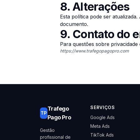
8. Alterações
Esta política pode ser atualizada
documento.
9. Contato do 
Para questões sobre privacidade
https://www.trafegopagopro.com
SERVIÇOS
Trafego
TP
Pago Pro
Google Ads
Meta Ads
Gestão
TikTok Ads
profissional de