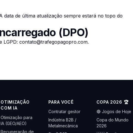
. A data de última atualização sempre estará no topo do
encarregado (DPO)
 e LGPD:
contato@trafegopagopro.com
.
OTIMIZAÇÃO
PARA VOCÊ
COPA 2026 🏆
COM IA
Contratar gestor
🔴 Jogos de Hoje
Otimização para
Indústria B2B /
Copa do Mundo
IA (GEO/AEO)
Metalmecânica
2026
Recuperação de