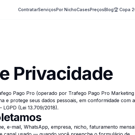
Contratar
Serviços
Por Nicho
Cases
Preços
Blog
🏆 Copa 
de Privacidade
afego Pago Pro
(operado por
Trafego Pago Pro Marketing
ena e protege seus dados pessoais, em conformidade com a
— LGPD (Lei 13.709/2018).
oletamos
me, e-mail, WhatsApp, empresa, nicho, faturamento mensa
 e canal usado — quando você preenche o formulário de