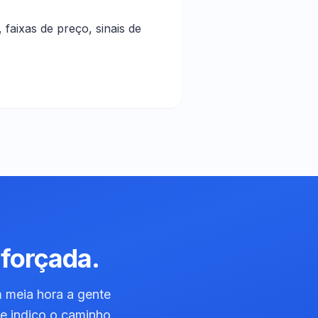
s, faixas de preço, sinais de
forçada.
m meia hora a gente
te indico o caminho