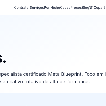
Contratar
Serviços
Por Nicho
Cases
Preços
Blog
🏆 Copa 
s
.
pecialista certificado Meta Blueprint. Foco em
 e criativo rotativo de alta performance.