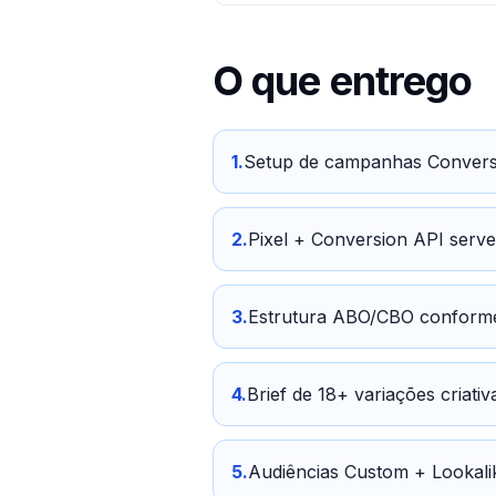
O que entrego
1
.
Setup de campanhas Convers
2
.
Pixel + Conversion API serv
3
.
Estrutura ABO/CBO conform
4
.
Brief de 18+ variações criati
5
.
Audiências Custom + Lookal