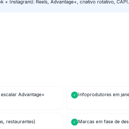
+ Instagram): Reels, Advantage+, criativo rotativo, CAPI.
 escalar Advantage+
Infoprodutores em jan
✓
as, restaurantes)
Marcas em fase de des
✓