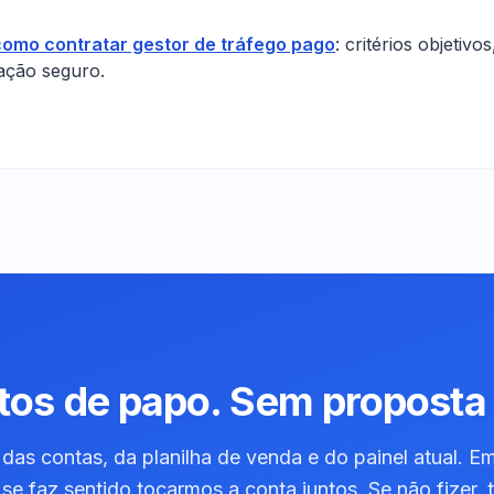
como contratar gestor de tráfego pago
: critérios objetivo
tação seguro.
tos de papo. Sem proposta 
das contas, da planilha de venda e do painel atual. E
 se faz sentido tocarmos a conta juntos. Se não fizer, 