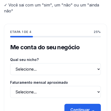
✓ Você sai com um "sim", um "não" ou um "ainda
não"
ETAPA
1
DE
4
25
%
Me conta do seu negócio
Qual seu nicho?
Faturamento mensal aproximado
Continuar →