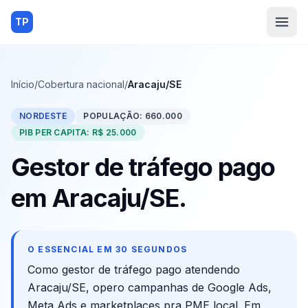
TP
Início
/
Cobertura nacional
/
Aracaju/SE
NORDESTE
POPULAÇÃO:
660.000
PIB PER CAPITA:
R$ 25.000
Gestor de tráfego pago
em
Aracaju
/
SE
.
O ESSENCIAL EM 30 SEGUNDOS
Como gestor de tráfego pago atendendo
Aracaju
/
SE
, opero campanhas de Google Ads,
Meta Ads e marketplaces pra PME local. Em