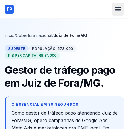
TP
Início
/
Cobertura nacional
/
Juiz de Fora/MG
SUDESTE
POPULAÇÃO:
578.000
PIB PER CAPITA:
R$ 31.000
Gestor de tráfego pago
em
Juiz de Fora
/
MG
.
O ESSENCIAL EM 30 SEGUNDOS
Como gestor de tráfego pago atendendo
Juiz de
Fora
/
MG
, opero campanhas de Google Ads,
Meta Ads e marketplaces pra PME local. Em