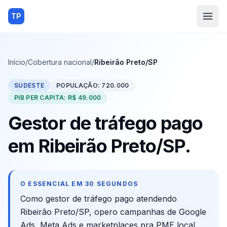
TP
Início
/
Cobertura nacional
/
Ribeirão Preto/SP
SUDESTE
POPULAÇÃO:
720.000
PIB PER CAPITA:
R$ 49.000
Gestor de tráfego pago
em
Ribeirão Preto
/
SP
.
O ESSENCIAL EM 30 SEGUNDOS
Como gestor de tráfego pago atendendo
Ribeirão Preto
/
SP
, opero campanhas de Google
Ads, Meta Ads e marketplaces pra PME local.