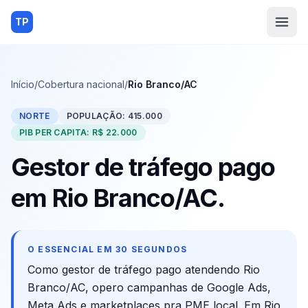
TP
Início
/
Cobertura nacional
/
Rio Branco/AC
NORTE
POPULAÇÃO:
415.000
PIB PER CAPITA:
R$ 22.000
Gestor de tráfego pago
em
Rio Branco
/
AC
.
O ESSENCIAL EM 30 SEGUNDOS
Como gestor de tráfego pago atendendo
Rio
Branco
/
AC
, opero campanhas de Google Ads,
Meta Ads e marketplaces pra PME local. Em
Rio