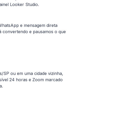
inel Looker Studio.
u WhatsApp e mensagem direta
tá convertendo e pausamos o que
s
/
SP
ou em uma cidade vizinha,
sível 24 horas e Zoom marcado
a.