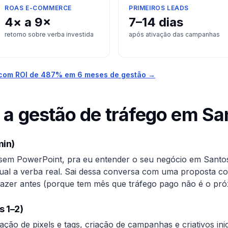
ROAS E-COMMERCE
PRIMEIROS LEADS
4× a 9×
7–14 dias
retorno sobre verba investida
após ativação das campanhas
com ROI de 487% em 6 meses de gestão →
a gestão de tráfego em
Sa
min)
sem PowerPoint, pra eu entender o seu negócio em
Santo
 qual a verba real. Sai dessa conversa com uma proposta c
azer antes (porque tem mês que tráfego pago não é o próxi
s 1–2)
lação de pixels e tags, criação de campanhas e criativos in