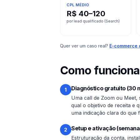
CPL MÉDIO
R$ 40–120
por lead qualificado (Search)
Quer ver um caso real?
E-commerce 
Como funciona 
Diagnóstico gratuito (30 
1
Uma call de Zoom ou Meet, 
qual o objetivo de receita e
uma indicação clara do que f
Setup e ativação (semana
2
Estruturação da conta, insta