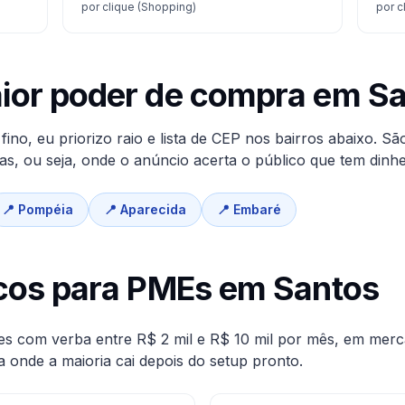
por clique (Shopping)
por c
aior poder de compra em
Sa
ino, eu priorizo raio e lista de CEP nos bairros abaixo. Sã
, ou seja, onde o anúncio acerta o público que tem dinhe
📍
Pompéia
📍
Aparecida
📍
Embaré
icos para PMEs em
Santos
es com verba entre R$ 2 mil e R$ 10 mil por mês, em mer
a onde a maioria cai depois do setup pronto.