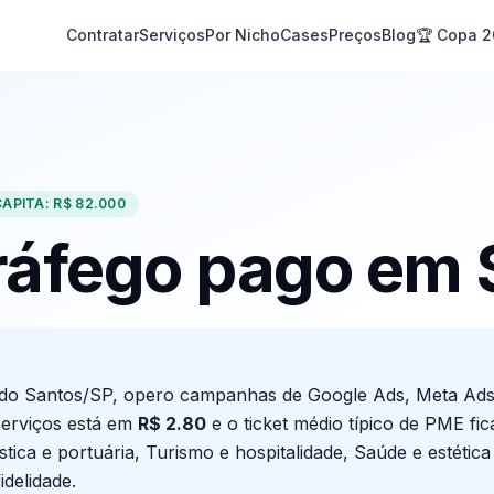
Contratar
Serviços
Por Nicho
Cases
Preços
Blog
🏆 Copa 
CAPITA:
R$ 82.000
tráfego pago em
ndo
Santos
/
SP
, opero campanhas de Google Ads, Meta Ads
serviços está em
R$
2.80
e o ticket médio típico de PME fi
stica e portuária, Turismo e hospitalidade, Saúde e estéti
delidade.