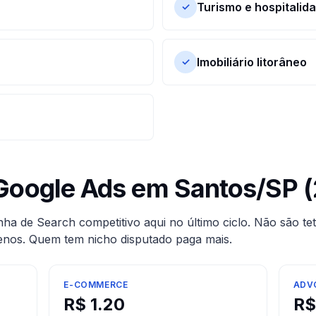
Turismo e hospitalid
✓
Imobiliário litorâneo
✓
Google Ads em
Santos
/
SP
(
a de Search competitivo aqui no último ciclo. Não são te
enos. Quem tem nicho disputado paga mais.
E-COMMERCE
ADV
R$
1.20
R