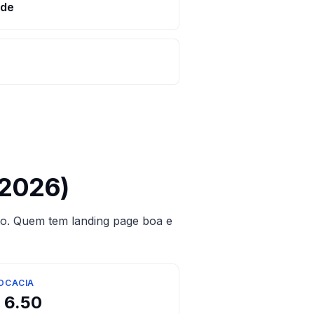
ade
2026)
to. Quem tem landing page boa e
OCACIA
$
6.50