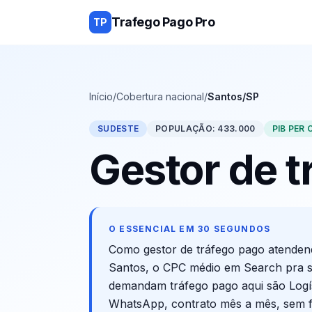
Trafego Pago Pro
TP
Início
/
Cobertura nacional
/
Santos/SP
SUDESTE
POPULAÇÃO:
433.000
PIB PER 
Gestor de 
O ESSENCIAL EM 30 SEGUNDOS
Como gestor de tráfego pago atende
Santos
, o CPC médio em Search pra 
demandam tráfego pago aqui são
Logí
WhatsApp, contrato mês a mês, sem fi