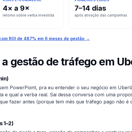
4× a 9×
7–14 dias
retorno sobre verba investida
após ativação das campanhas
com ROI de 487% em 6 meses de gestão →
a gestão de tráfego em
Ub
min)
sem PowerPoint, pra eu entender o seu negócio em
Uberl
eita e qual a verba real. Sai dessa conversa com uma propos
que fazer antes (porque tem mês que tráfego pago não é o
s 1–2)