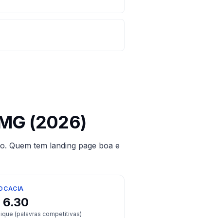
MG
(2026)
to. Quem tem landing page boa e
OCACIA
$
6.30
lique (palavras competitivas)