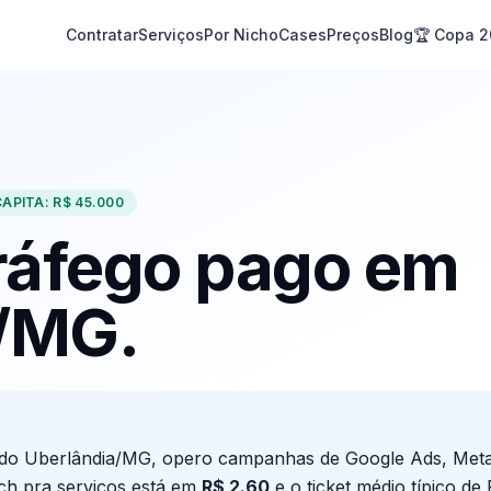
Contratar
Serviços
Por Nicho
Cases
Preços
Blog
🏆 Copa 
CAPITA:
R$ 45.000
tráfego pago em
/
MG
.
ndo
Uberlândia
/
MG
, opero campanhas de Google Ads, Meta
ch pra serviços está em
R$
2.60
e o ticket médio típico d