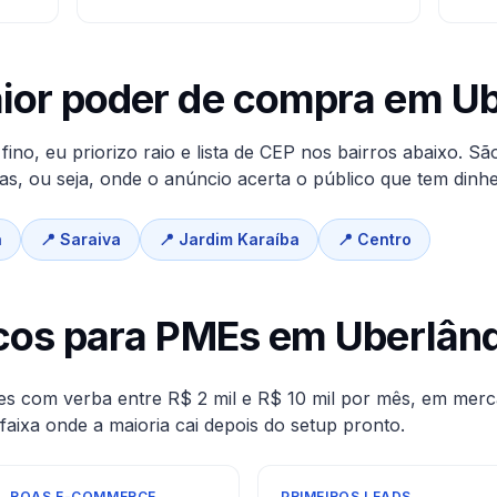
aior poder de compra em
Ub
ino, eu priorizo raio e lista de CEP nos bairros abaixo. Sã
, ou seja, onde o anúncio acerta o público que tem dinhe
a
📍
Saraiva
📍
Jardim Karaíba
📍
Centro
icos para PMEs em
Uberlând
es com verba entre R$ 2 mil e R$ 10 mil por mês, em mer
faixa onde a maioria cai depois do setup pronto.
ROAS E-COMMERCE
PRIMEIROS LEADS