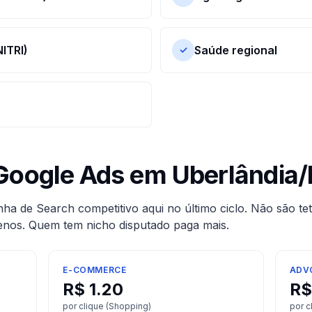
ITRI)
Saúde regional
✓
Google Ads em
Uberlândia
/
a de Search competitivo aqui no último ciclo. Não são te
enos. Quem tem nicho disputado paga mais.
E-COMMERCE
ADV
R$
1.20
R
por clique (Shopping)
por c