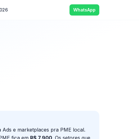
2026
WhatsApp
 Ads e marketplaces pra PME local.
e PME fica em
R$ 7.900
. Os setores que