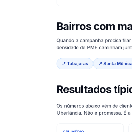
Bairros com m
Quando a campanha precisa filar f
densidade de PME caminham juntas
📍
Tabajaras
📍
Santa Mônic
Resultados típ
Os números abaixo vêm de client
Uberlândia
. Não é promessa. É a 
CPL MÉDIO