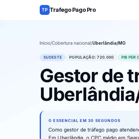
Trafego Pago Pro
TP
Início
/
Cobertura nacional
/
Uberlândia/MG
SUDESTE
POPULAÇÃO:
720.000
PIB PER 
Gestor de 
Uberlândia
O ESSENCIAL EM 30 SEGUNDOS
Como gestor de tráfego pago atende
Em
Uberlândia
, o CPC médio em Sear