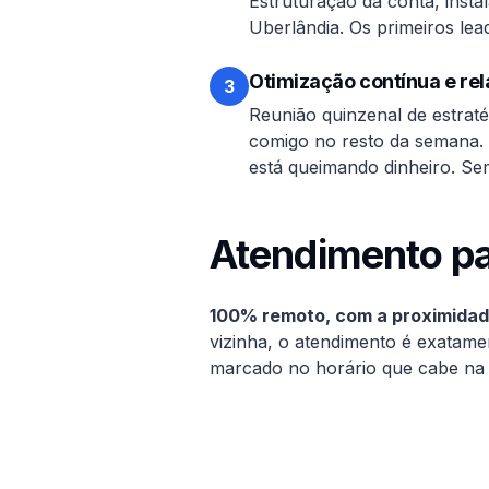
Estruturação da conta, insta
Uberlândia
. Os primeiros le
Otimização contínua e rel
3
Reunião quinzenal de estrat
comigo no resto da semana. 
está queimando dinheiro. Se
Atendimento pa
100% remoto, com a proximidade
vizinha, o atendimento é exatam
marcado no horário que cabe na s