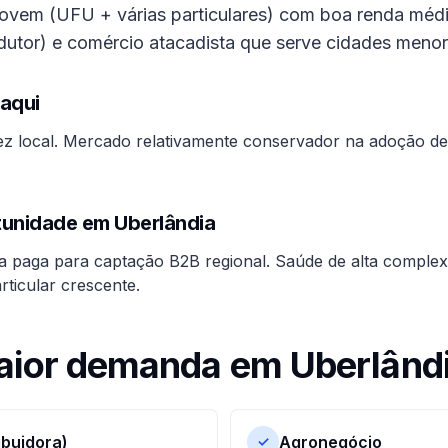
ovem (UFU + várias particulares) com boa renda média
odutor) e comércio atacadista que serve cidades menor
aqui
dez local. Mercado relativamente conservador na adoção d
rtunidade em
Uberlândia
a paga para captação B2B regional. Saúde de alta complex
rticular crescente.
aior demanda em
Uberlând
ibuidora)
Agronegócio
✓