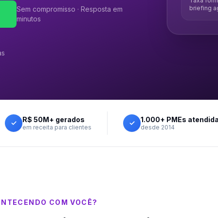
Taxa form
briefing 
Sem compromisso · Resposta em
minutos
as
R$ 50M+ gerados
1.000+ PMEs atendid
✓
✓
em receita para clientes
desde 2014
ONTECENDO COM VOCÊ?