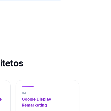
itetos
0
4
e
Google Display
Remarketing