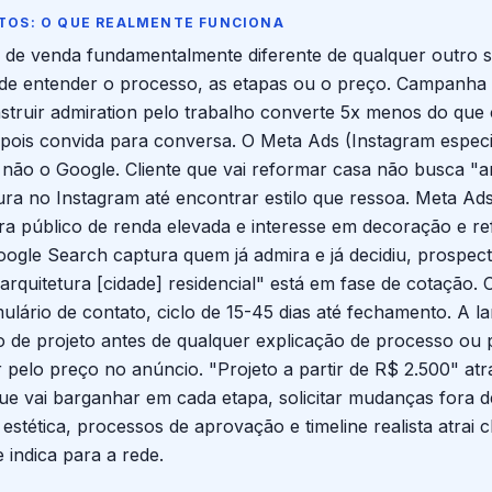
TOS: O QUE REALMENTE FUNCIONA
de venda fundamentalmente diferente de qualquer outro ser
s de entender o processo, as etapas ou o preço. Campanha qu
struir admiration pelo trabalho converte 5x menos do qu
depois convida para conversa. O Meta Ads (Instagram espec
 não o Google. Cliente que vai reformar casa não busca "ar
ra no Instagram até encontrar estilo que ressoa. Meta Ads
para público de renda elevada e interesse em decoração e 
oogle Search captura quem já admira e já decidiu, prospect
e arquitetura [cidade] residencial" está em fase de cotação
lário de contato, ciclo de 15-45 dias até fechamento. A l
po de projeto antes de qualquer explicação de processo ou
 pelo preço no anúncio. "Projeto a partir de R$ 2.500" atra
ue vai barganhar em cada etapa, solicitar mudanças fora d
stética, processos de aprovação e timeline realista atrai c
e indica para a rede.