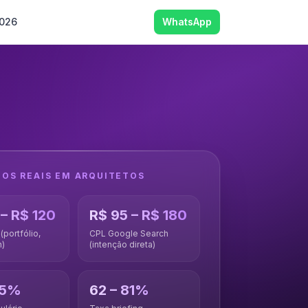
2026
WhatsApp
DOS REAIS EM
ARQUITETOS
 – R$ 120
R$ 95 – R$ 180
portfólio,
CPL Google Search
n)
(intenção direta)
55%
62 – 81%