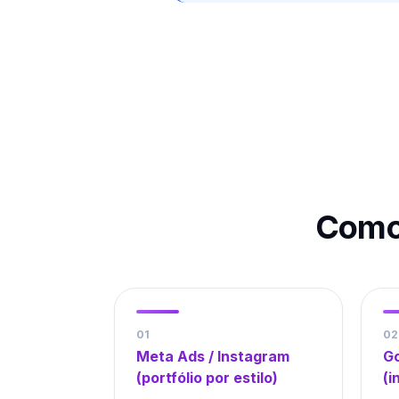
Como
0
1
0
2
Meta Ads / Instagram
Go
(portfólio por estilo)
(i