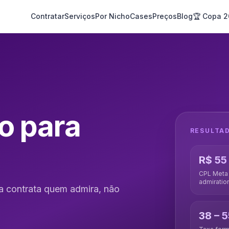
Contratar
Serviços
Por Nicho
Cases
Preços
Blog
🏆 Copa 
o para
RESULTA
R$ 55
CPL Meta (
admiratio
ura contrata quem admira, não
38 – 