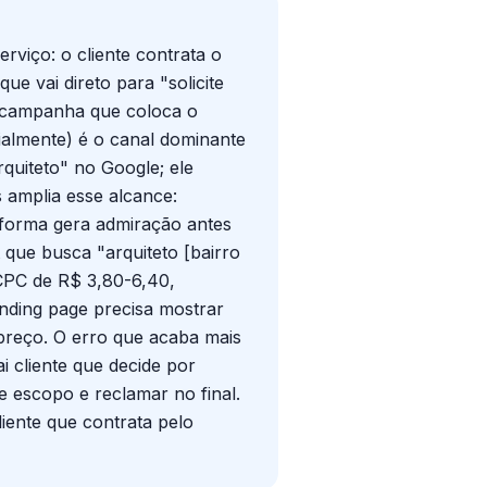
viço: o cliente contrata o
e vai direto para "solicite
e campanha que coloca o
ialmente) é o canal dominante
quiteto" no Google; ele
 amplia esse alcance:
reforma gera admiração antes
 que busca "arquiteto [bairro
. CPC de R$ 3,80-6,40,
anding page precisa mostrar
 preço. O erro que acaba mais
i cliente que decide por
e escopo e reclamar no final.
liente que contrata pelo