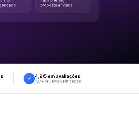
ulário →
Taxa briefing →
agendado
proposta enviada
as
4,9/5 em avaliações
✓
187+ reviews verificados