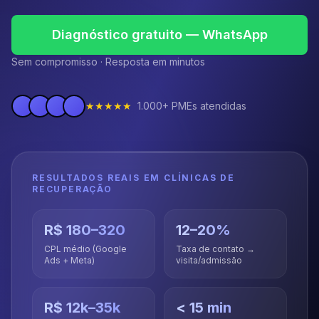
Diagnóstico gratuito — WhatsApp
Sem compromisso · Resposta em minutos
★★★★★
1.000+ PMEs atendidas
RESULTADOS REAIS EM
CLÍNICAS DE
RECUPERAÇÃO
R$ 180–320
12–20%
CPL médio (Google
Taxa de contato →
Ads + Meta)
visita/admissão
R$ 12k–35k
< 15 min