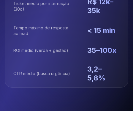
R$ 12k–
Ticket médio por internação
35k
(30d)
Tempo máximo de resposta
< 15 min
ao lead
35–100x
ROI médio (verba + gestão)
3,2–
CTR médio (busca urgência)
5,8%