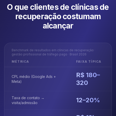
O que clientes de
clínicas de
recuperação
costumam
alcançar
Benchmark de resultados em
clínicas de recuperação
·
gestão profissional de tráfego pago · Brasil 2026
MÉTRICA
FAIXA TÍPICA
R$ 180–
CPL médio (Google Ads +
320
Meta)
Taxa de contato →
12–20%
visita/admissão