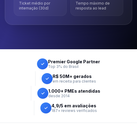
Ticket médio por
Tempo máximo de
internação (30d)
resposta ao lead
Premier Google Partner
✓
Top 3% do Brasil
R$ 50M+ gerados
✓
em receita para clientes
1.000+ PMEs atendidas
✓
desde 2014
4,9/5 em avaliações
✓
187+ reviews verificados