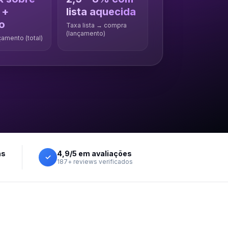
 +
lista aquecida
o
Taxa lista → compra
(lançamento)
amento (total)
as
4,9/5 em avaliações
✓
187+ reviews verificados