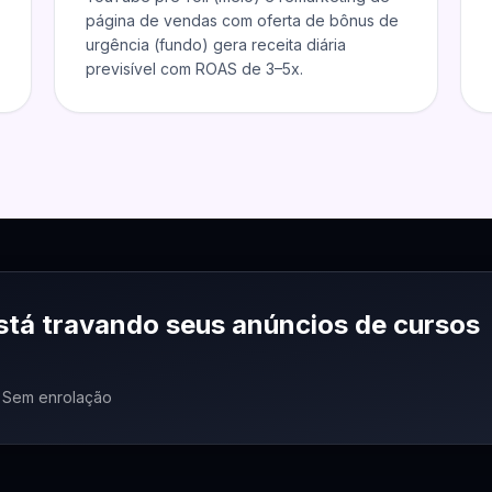
página de vendas com oferta de bônus de
urgência (fundo) gera receita diária
previsível com ROAS de 3–5x.
stá travando seus anúncios de
cursos
 · Sem enrolação