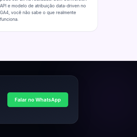
API e modelo de atribuição data-driven no
GA4, você não sabe o que realmente
funciona.
Falar no WhatsApp