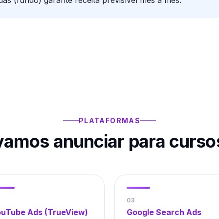
as (fundo) garante receita previsível mês a mês.
PLATAFORMAS
amos anunciar para
curso
0
3
uTube Ads (TrueView)
Google Search Ads