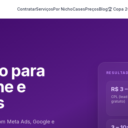
Contratar
Serviços
Por Nicho
Cases
Preços
Blog
🏆 Copa 
o para
RESULTA
ne e
R$ 3 –
s
CPL (lead
gratuito)
com Meta Ads, Google e
3 – 10