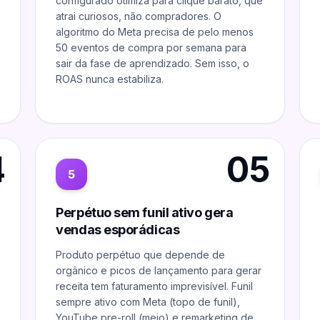
configurado otimiza para clique barato, que
atrai curiosos, não compradores. O
algoritmo do Meta precisa de pelo menos
50 eventos de compra por semana para
sair da fase de aprendizado. Sem isso, o
ROAS nunca estabiliza.
4
05
5
Perpétuo sem funil ativo gera
vendas esporádicas
Produto perpétuo que depende de
orgânico e picos de lançamento para gerar
receita tem faturamento imprevisível. Funil
sempre ativo com Meta (topo de funil),
YouTube pre-roll (meio) e remarketing de