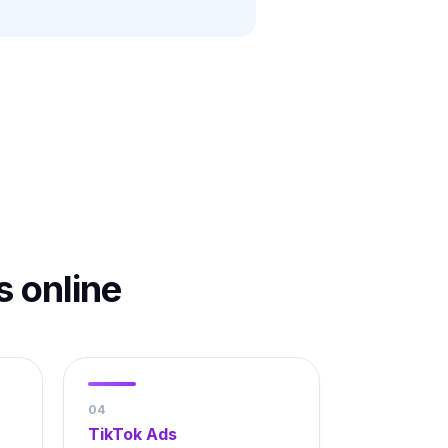
s online
0
4
TikTok Ads