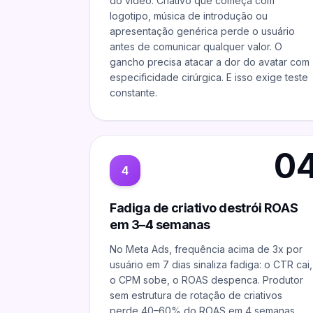
do vídeo. Criativo que começa com
logotipo, música de introdução ou
apresentação genérica perde o usuário
antes de comunicar qualquer valor. O
gancho precisa atacar a dor do avatar com
especificidade cirúrgica. E isso exige teste
constante.
0
4
Fadiga de criativo destrói ROAS
em 3–4 semanas
No Meta Ads, frequência acima de 3x por
usuário em 7 dias sinaliza fadiga: o CTR cai,
o CPM sobe, o ROAS despenca. Produtor
sem estrutura de rotação de criativos
perde 40–60% do ROAS em 4 semanas