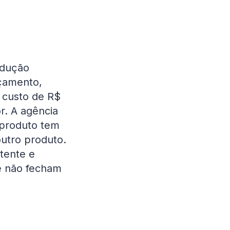
odução
nçamento,
 custo de R$
r. A agência
oproduto tem
utro produto.
stente e
e não fecham