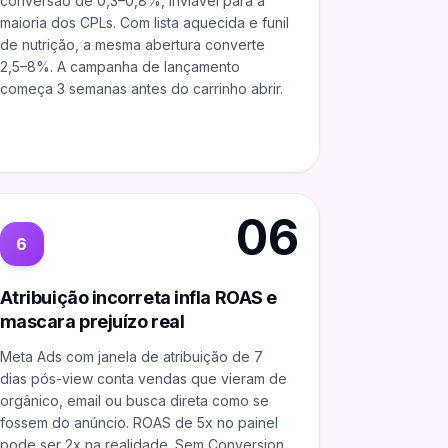
conversão de 0,3–0,8%, inviável para a
maioria dos CPLs. Com lista aquecida e funil
de nutrição, a mesma abertura converte
2,5–8%. A campanha de lançamento
começa 3 semanas antes do carrinho abrir.
06
6
Atribuição incorreta infla ROAS e
mascara prejuízo real
Meta Ads com janela de atribuição de 7
dias pós-view conta vendas que vieram de
orgânico, email ou busca direta como se
fossem do anúncio. ROAS de 5x no painel
pode ser 2x na realidade. Sem Conversion