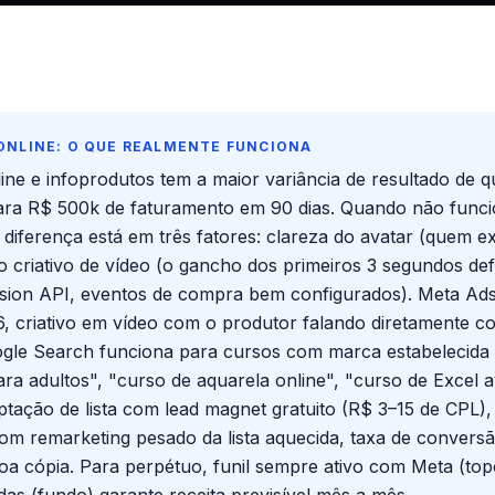
ONLINE: O QUE REALMENTE FUNCIONA
ine e infoprodutos tem a maior variância de resultado de 
para R$ 500k de faturamento em 90 dias. Quando não func
diferença está em três fatores: clareza do avatar (quem 
do criativo de vídeo (o gancho dos primeiros 3 segundos de
ersion API, eventos de compra bem configurados). Meta Ad
6, criativo em vídeo com o produtor falando diretamente c
ogle Search funciona para cursos com marca estabelecida
ara adultos", "curso de aquarela online", "curso de Excel
tação de lista com lead magnet gratuito (R$ 3–15 de CPL),
 com remarketing pesado da lista aquecida, taxa de conver
 cópia. Para perpétuo, funil sempre ativo com Meta (top