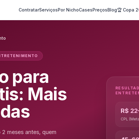
Contratar
Serviços
Por Nicho
Cases
Preços
Blog
🏆 Copa 
nto
ENTRETENIMENTO
o para
tis: Mais
RESULTA
ENTRETE
adas
R$ 22
CPL (Meta
o 2 meses antes, quem