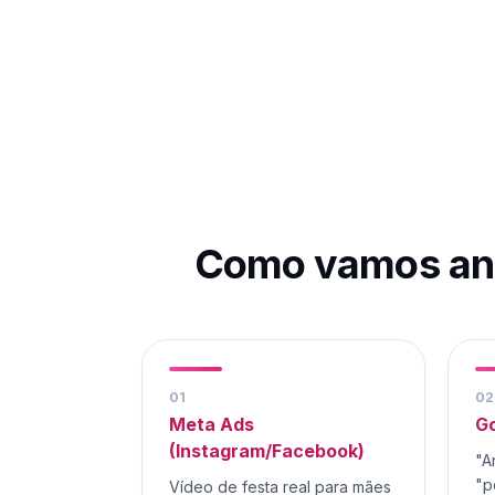
Como vamos an
0
1
0
2
Meta Ads
Go
(Instagram/Facebook)
"A
"p
Vídeo de festa real para mães