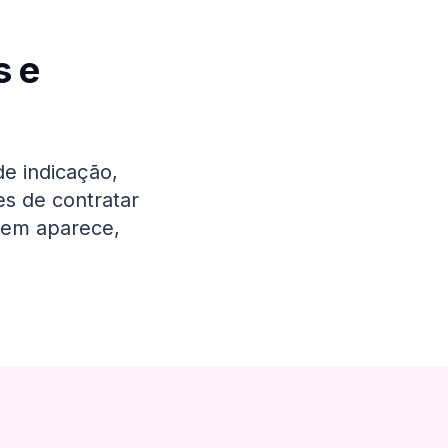
s e
de indicação,
s de contratar
uem aparece,