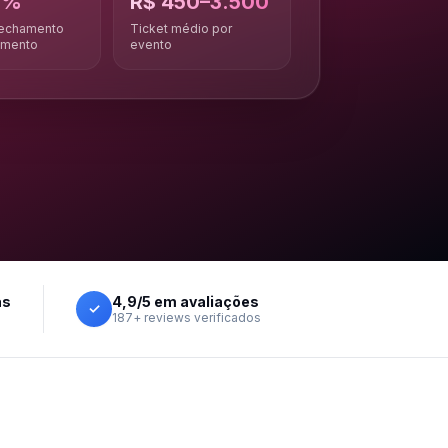
2%
R$ 450–3.500
fechamento
Ticket médio por
amento
evento
as
4,9/5 em avaliações
✓
187+ reviews verificados