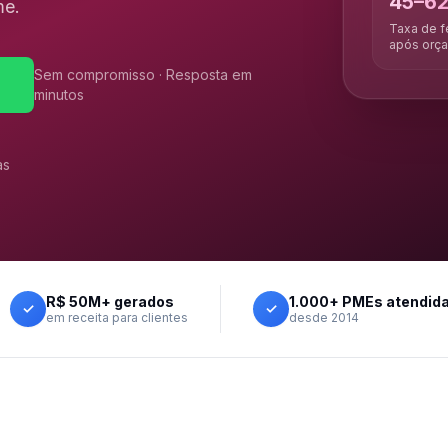
45–6
me.
Taxa de 
após orç
Sem compromisso · Resposta em
minutos
as
R$ 50M+ gerados
1.000+ PMEs atendid
✓
✓
em receita para clientes
desde 2014