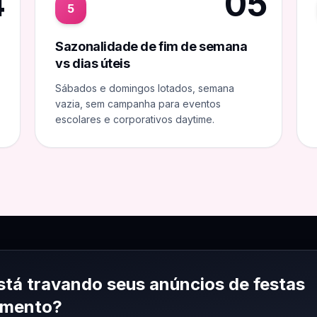
4
05
5
Sazonalidade de fim de semana
vs dias úteis
Sábados e domingos lotados, semana
vazia, sem campanha para eventos
escolares e corporativos daytime.
stá travando seus anúncios de
festas
nimento
?