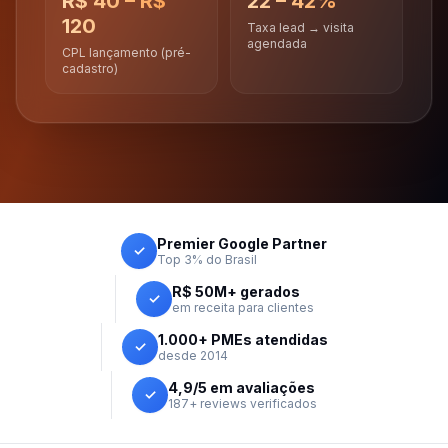
R$ 40 – R$
22 – 42%
120
Taxa lead → visita
agendada
CPL lançamento (pré-
cadastro)
Premier Google Partner
✓
Top 3% do Brasil
R$ 50M+ gerados
✓
em receita para clientes
1.000+ PMEs atendidas
✓
desde 2014
4,9/5 em avaliações
✓
187+ reviews verificados