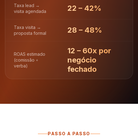
Taxa lead →
22 – 42%
visita agendada
Taxa visita →
28 – 48%
proposta formal
12 – 60x por
ROAS estimado
negócio
(comissão ÷
verba)
fechado
PASSO A PASSO