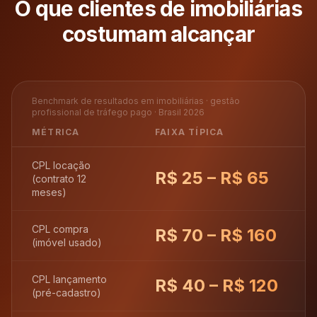
O que clientes de
imobiliárias
costumam alcançar
Benchmark de resultados em
imobiliárias
· gestão
profissional de tráfego pago · Brasil 2026
MÉTRICA
FAIXA TÍPICA
CPL locação
R$ 25 – R$ 65
(contrato 12
meses)
CPL compra
R$ 70 – R$ 160
(imóvel usado)
CPL lançamento
R$ 40 – R$ 120
(pré-cadastro)